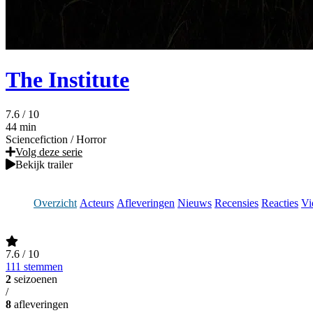
The Institute
7.6
/ 10
44 min
Sciencefiction
/
Horror
Volg deze serie
Bekijk trailer
Overzicht
Acteurs
Afleveringen
Nieuws
Recensies
Reacties
Vi
7.6
/ 10
111 stemmen
2
seizoenen
/
8
afleveringen