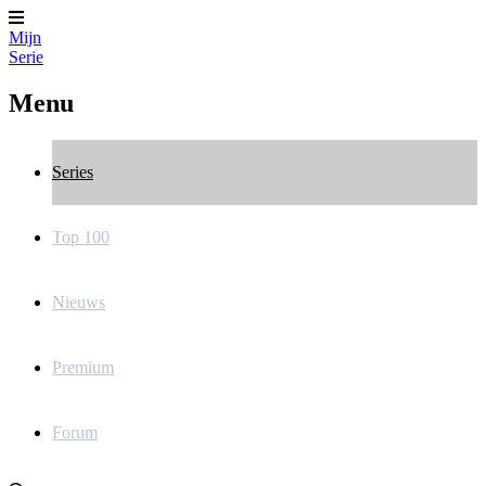
Mijn
Serie
Menu
Series
Top 100
Nieuws
Premium
Forum