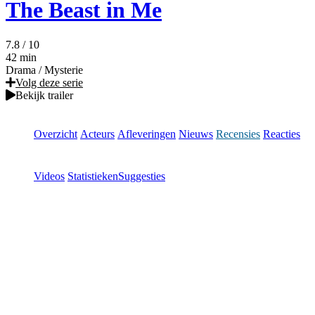
The Beast in Me
7.8
/ 10
42 min
Drama
/
Mysterie
Volg deze serie
Bekijk trailer
Overzicht
Acteurs
Afleveringen
Nieuws
Recensies
Reacties
Videos
Statistieken
Suggesties