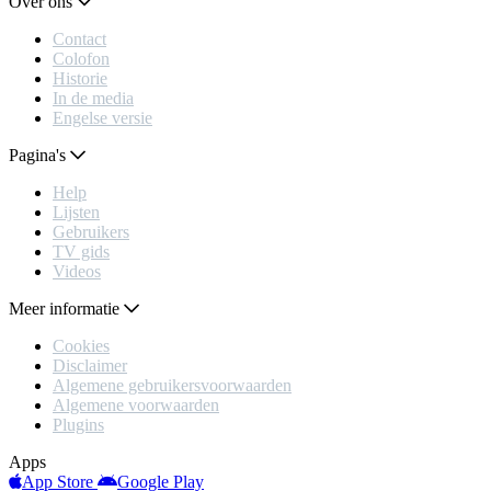
Over ons
Contact
Colofon
Historie
In de media
Engelse versie
Pagina's
Help
Lijsten
Gebruikers
TV gids
Videos
Meer informatie
Cookies
Disclaimer
Algemene gebruikersvoorwaarden
Algemene voorwaarden
Plugins
Apps
App Store
Google Play