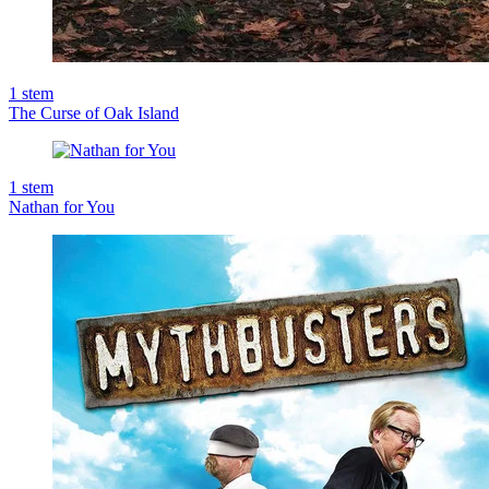
1
stem
The Curse of Oak Island
1
stem
Nathan for You