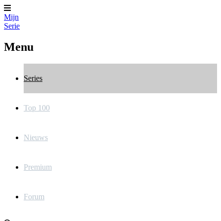
Mijn
Serie
Menu
Series
Top 100
Nieuws
Premium
Forum