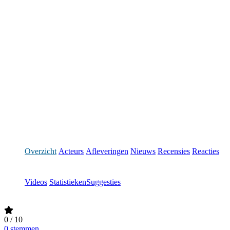
Overzicht
Acteurs
Afleveringen
Nieuws
Recensies
Reacties
Videos
Statistieken
Suggesties
0
/ 10
0 stemmen