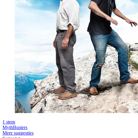
1
stem
MythBusters
Meer suggesties