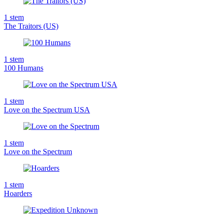
1
stem
The Traitors (US)
1
stem
100 Humans
1
stem
Love on the Spectrum USA
1
stem
Love on the Spectrum
1
stem
Hoarders