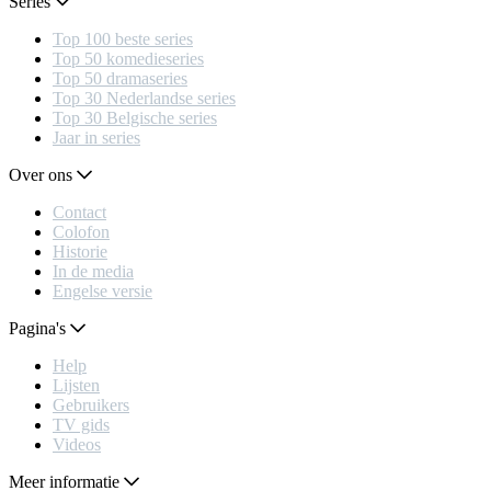
Series
Top 100 beste series
Top 50 komedieseries
Top 50 dramaseries
Top 30 Nederlandse series
Top 30 Belgische series
Jaar in series
Over ons
Contact
Colofon
Historie
In de media
Engelse versie
Pagina's
Help
Lijsten
Gebruikers
TV gids
Videos
Meer informatie