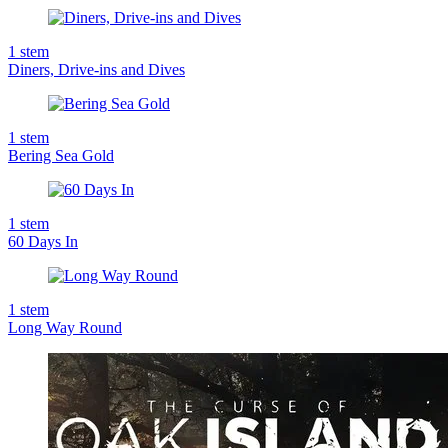
1
stem
Diners, Drive-ins and Dives
1
stem
Bering Sea Gold
1
stem
60 Days In
1
stem
Long Way Round