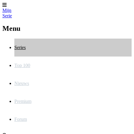
Mijn
Serie
Menu
Series
Top 100
Nieuws
Premium
Forum