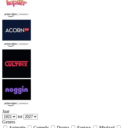
Jaar
tot
Genres
Animatie
Comedy
Drama
Fantasy
Misdaad