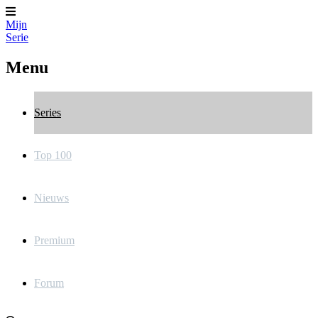
Mijn
Serie
Menu
Series
Top 100
Nieuws
Premium
Forum