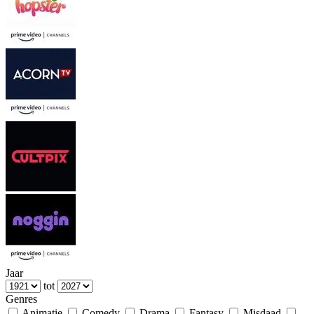
Jaar
tot
Genres
Animatie
Comedy
Drama
Fantasy
Misdaad