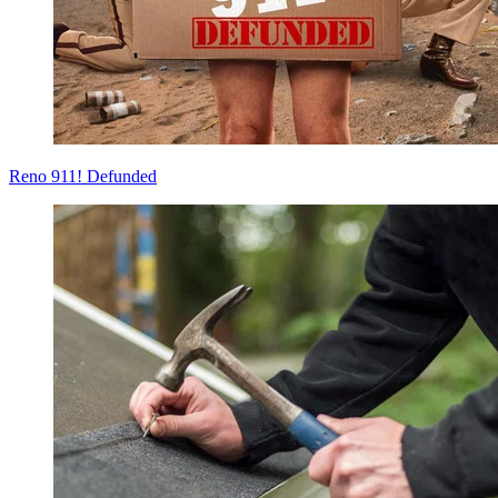
Reno 911! Defunded