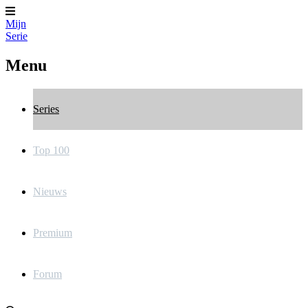
Mijn
Serie
Menu
Series
Top 100
Nieuws
Premium
Forum