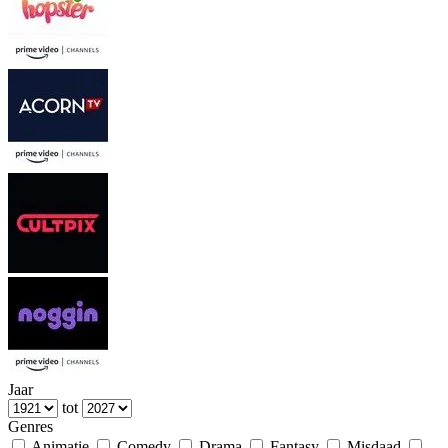
Jaar
tot
Genres
Animatie
Comedy
Drama
Fantasy
Misdaad