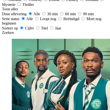
Mysterie
Thriller
Toon alles
Duur aflevering
Alle
30 min
60 min
90 min
Serie status
Alle
Loopt nog
Beëindigd
Moet nog
beginnen
Sorteer op
Cijfer
Titel
Jaar
Zoeken