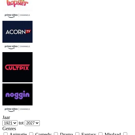
Jaar
tot
Genres
Animatie
Comedy
Drama
Fantasy
Misdaad