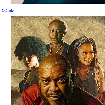
Olóládé