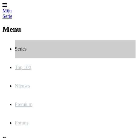
Mijn
Serie
Menu
Series
Top 100
Nieuws
Premium
Forum