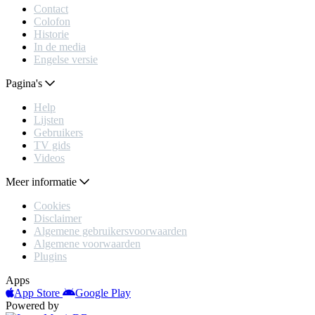
Contact
Colofon
Historie
In de media
Engelse versie
Pagina's
Help
Lijsten
Gebruikers
TV gids
Videos
Meer informatie
Cookies
Disclaimer
Algemene gebruikersvoorwaarden
Algemene voorwaarden
Plugins
Apps
App Store
Google Play
Powered by