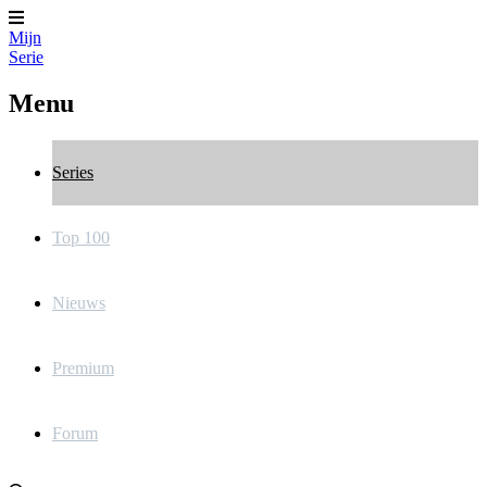
Mijn
Serie
Menu
Series
Top 100
Nieuws
Premium
Forum