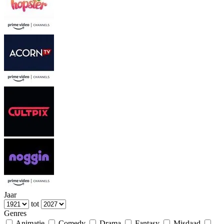
Jaar
tot
Genres
Animatie
Comedy
Drama
Fantasy
Misdaad