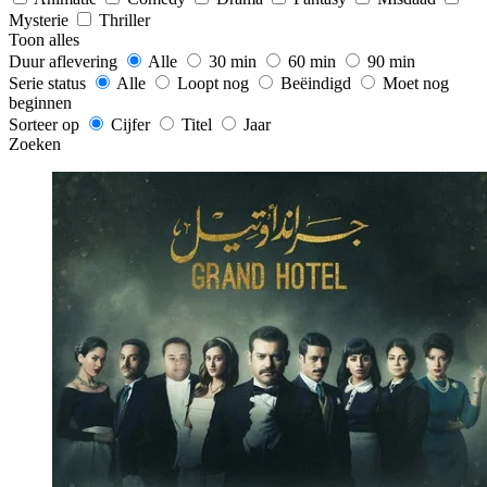
Mysterie
Thriller
Toon alles
Duur aflevering
Alle
30 min
60 min
90 min
Serie status
Alle
Loopt nog
Beëindigd
Moet nog
beginnen
Sorteer op
Cijfer
Titel
Jaar
Zoeken