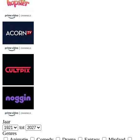
Jaar
tot
Genres
Animatie
Comedy
Drama
Fantasy
Misdaad