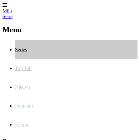
Mijn
Serie
Menu
Series
Top 100
Nieuws
Premium
Forum