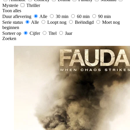
Mysterie
Thriller
Toon alles
Duur aflevering
Alle
30 min
60 min
90 min
Serie status
Alle
Loopt nog
Beëindigd
Moet nog
beginnen
Sorteer op
Cijfer
Titel
Jaar
Zoeken