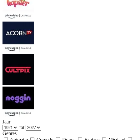
Jaar
tot
Genres
Animatie
Comedy
Drama
Fantasy
Misdaad