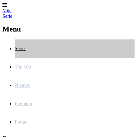
Mijn
Serie
Menu
Series
Top 100
Nieuws
Premium
Forum