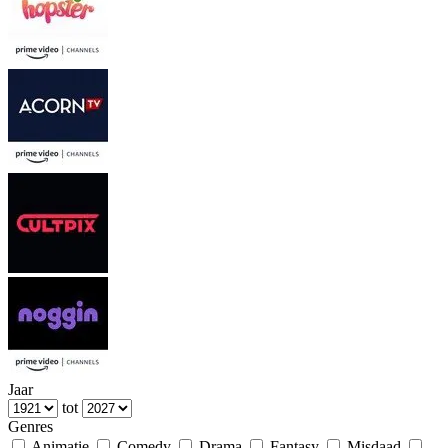
Jaar
tot
Genres
Animatie
Comedy
Drama
Fantasy
Misdaad