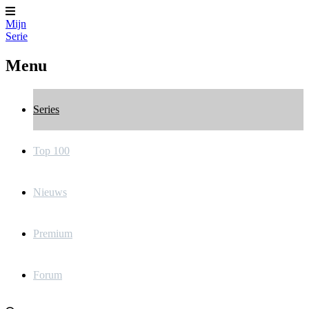
Mijn
Serie
Menu
Series
Top 100
Nieuws
Premium
Forum