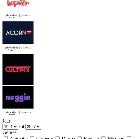
Jaar
tot
Genres
Animatie
Comedy
Drama
Fantasy
Misdaad