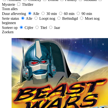
Mysterie
Thriller
Toon alles
Duur aflevering
Alle
30 min
60 min
90 min
Serie status
Alle
Loopt nog
Beëindigd
Moet nog
beginnen
Sorteer op
Cijfer
Titel
Jaar
Zoeken