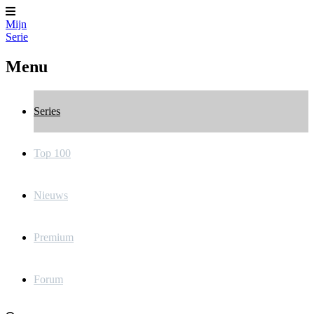
Mijn
Serie
Menu
Series
Top 100
Nieuws
Premium
Forum