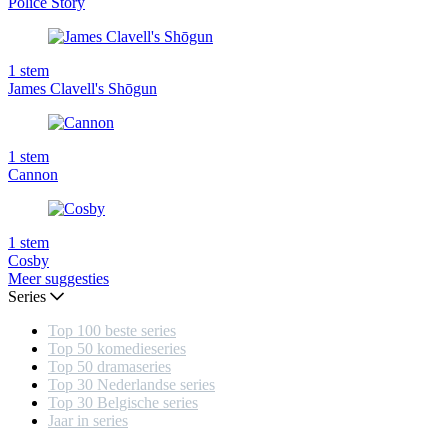
Police Story
1
stem
James Clavell's Shōgun
1
stem
Cannon
1
stem
Cosby
Meer suggesties
Series
Top 100 beste series
Top 50 komedieseries
Top 50 dramaseries
Top 30 Nederlandse series
Top 30 Belgische series
Jaar in series