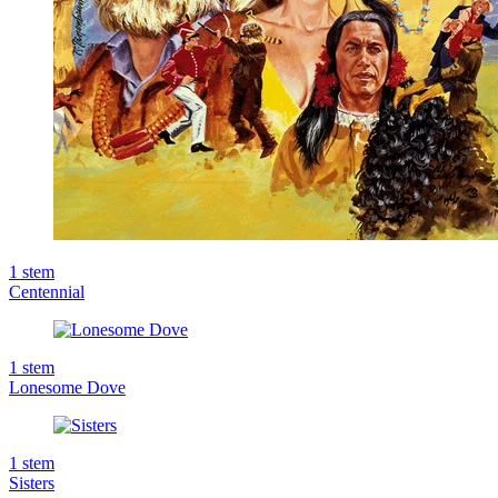
1
stem
Centennial
1
stem
Lonesome Dove
1
stem
Sisters