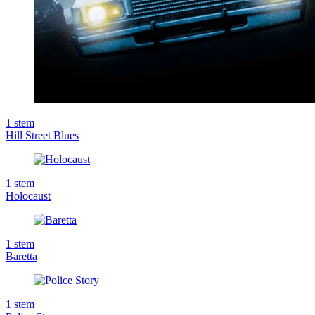
1
stem
Hill Street Blues
1
stem
Holocaust
1
stem
Baretta
1
stem