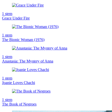
1
stem
Grace Under Fire
1
stem
The Bionic Woman (1976)
1
stem
Anastasia: The Mystery of Anna
1
stem
Joanie Loves Chachi
1
stem
The Book of Negroes