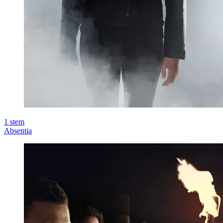
1
stem
Absentia