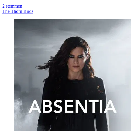
2
stemmen
The Thorn Birds