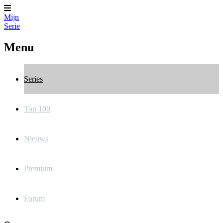
Mijn
Serie
Menu
Series
Top 100
Nieuws
Premium
Forum