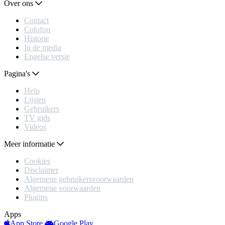
Over ons
Contact
Colofon
Historie
In de media
Engelse versie
Pagina's
Help
Lijsten
Gebruikers
TV gids
Videos
Meer informatie
Cookies
Disclaimer
Algemene gebruikersvoorwaarden
Algemene voorwaarden
Plugins
Apps
App Store
Google Play