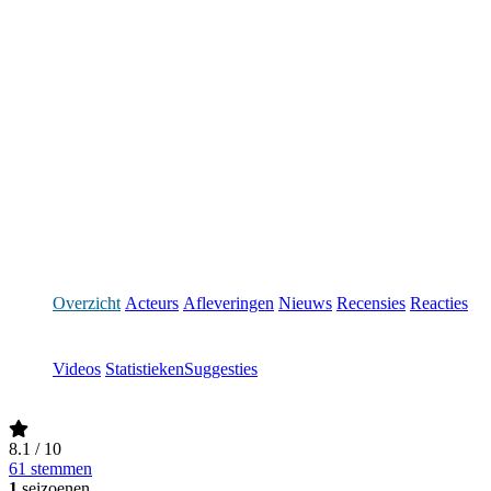
Overzicht
Acteurs
Afleveringen
Nieuws
Recensies
Reacties
Videos
Statistieken
Suggesties
8.1
/ 10
61 stemmen
1
seizoenen