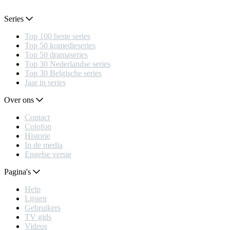
Series
Top 100 beste series
Top 50 komedieseries
Top 50 dramaseries
Top 30 Nederlandse series
Top 30 Belgische series
Jaar in series
Over ons
Contact
Colofon
Historie
In de media
Engelse versie
Pagina's
Help
Lijsten
Gebruikers
TV gids
Videos