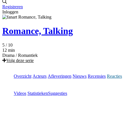
Registreren
Inloggen
Romance, Talking
5
/ 10
12 min
Drama
/
Romantiek
Volg deze serie
Overzicht
Acteurs
Afleveringen
Nieuws
Recensies
Reacties
Videos
Statistieken
Suggesties