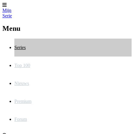
Mijn
Serie
Menu
Series
Top 100
Nieuws
Premium
Forum