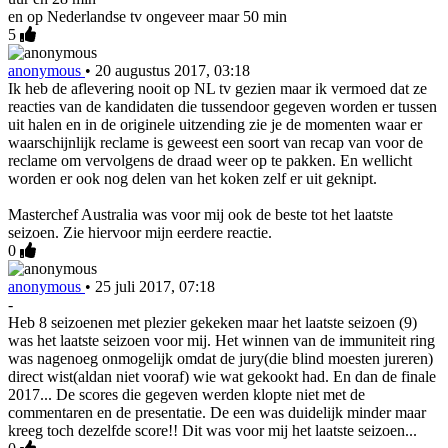
en op Nederlandse tv ongeveer maar 50 min
5
anonymous
•
20 augustus 2017, 03:18
Ik heb de aflevering nooit op NL tv gezien maar ik vermoed dat ze
reacties van de kandidaten die tussendoor gegeven worden er tussen
uit halen en in de originele uitzending zie je de momenten waar er
waarschijnlijk reclame is geweest een soort van recap van voor de
reclame om vervolgens de draad weer op te pakken. En wellicht
worden er ook nog delen van het koken zelf er uit geknipt.
Masterchef Australia was voor mij ook de beste tot het laatste
seizoen. Zie hiervoor mijn eerdere reactie.
0
anonymous
•
25 juli 2017, 07:18
-
Heb 8 seizoenen met plezier gekeken maar het laatste seizoen (9)
was het laatste seizoen voor mij. Het winnen van de immuniteit ring
was nagenoeg onmogelijk omdat de jury(die blind moesten jureren)
direct wist(aldan niet vooraf) wie wat gekookt had. En dan de finale
2017... De scores die gegeven werden klopte niet met de
commentaren en de presentatie. De een was duidelijk minder maar
kreeg toch dezelfde score!! Dit was voor mij het laatste seizoen...