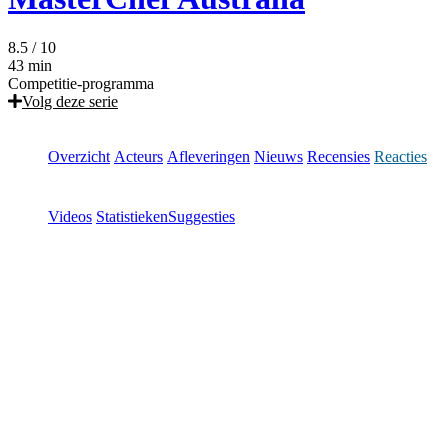
8.5
/ 10
43 min
Competitie-programma
Volg deze serie
Overzicht
Acteurs
Afleveringen
Nieuws
Recensies
Reacties
Videos
Statistieken
Suggesties