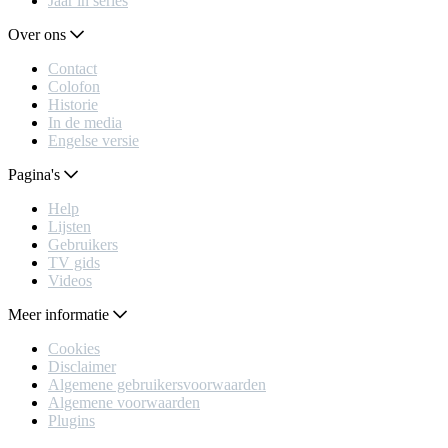
Jaar in series
Over ons
Contact
Colofon
Historie
In de media
Engelse versie
Pagina's
Help
Lijsten
Gebruikers
TV gids
Videos
Meer informatie
Cookies
Disclaimer
Algemene gebruikersvoorwaarden
Algemene voorwaarden
Plugins