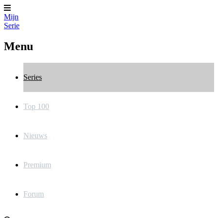
Mijn
Serie
Menu
Series
Top 100
Nieuws
Premium
Forum