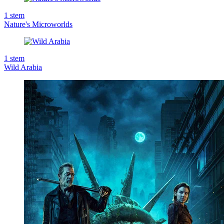
1
stem
Nature's Microworlds
1
stem
Wild Arabia