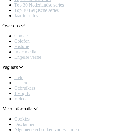
Top 30 Nederlandse series
Top 30 Belgische series
Jaar in series
Over ons
Contact
Colofon
Historie
In de media
Engelse versie
Pagina's
Help
Lijsten
Gebruikers
TV gids
Videos
Meer informatie
Cookies
Disclaimer
Algemene gebruikersvoorwaarden