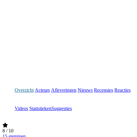
Overzicht
Acteurs
Afleveringen
Nieuws
Recensies
Reacties
Videos
Statistieken
Suggesties
8
/ 10
15 stemmen