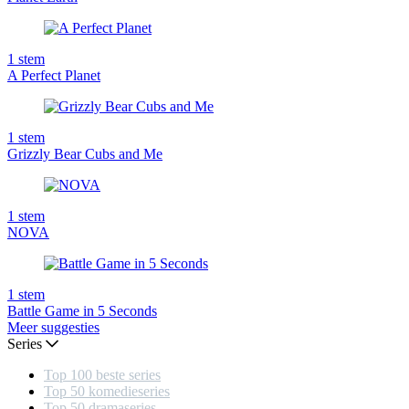
1
stem
A Perfect Planet
1
stem
Grizzly Bear Cubs and Me
1
stem
NOVA
1
stem
Battle Game in 5 Seconds
Meer suggesties
Series
Top 100 beste series
Top 50 komedieseries
Top 50 dramaseries