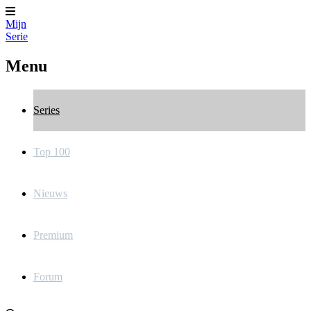
Mijn
Serie
Menu
Series
Top 100
Nieuws
Premium
Forum