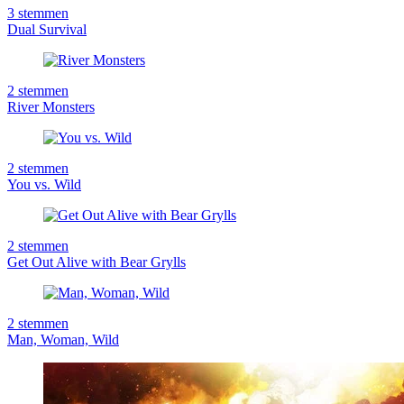
3
stemmen
Dual Survival
2
stemmen
River Monsters
2
stemmen
You vs. Wild
2
stemmen
Get Out Alive with Bear Grylls
2
stemmen
Man, Woman, Wild