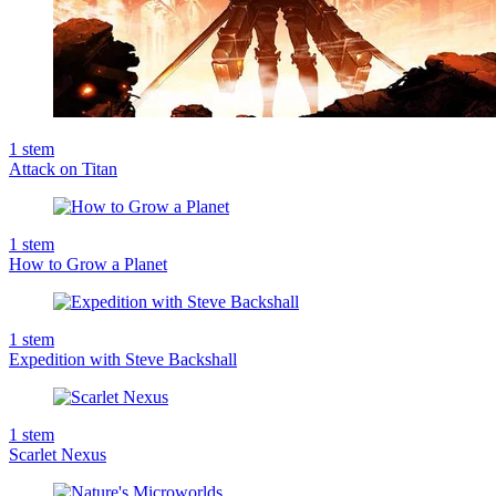
1
stem
Attack on Titan
1
stem
How to Grow a Planet
1
stem
Expedition with Steve Backshall
1
stem
Scarlet Nexus