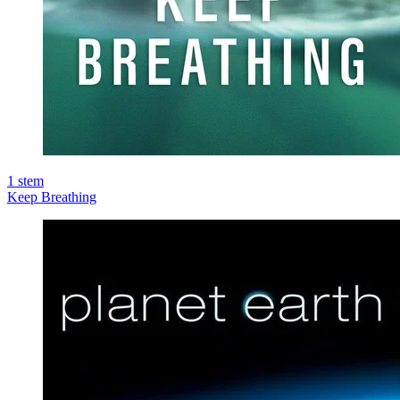
1
stem
Keep Breathing