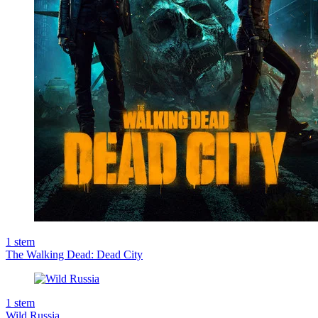
1
stem
The Walking Dead: Dead City
1
stem
Wild Russia