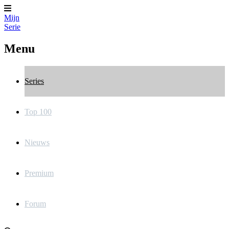
Mijn
Serie
Menu
Series
Top 100
Nieuws
Premium
Forum