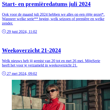
Start- en premièredatums juli 2024
Ook voor de maand juli 2024 hebben we alles op een rijtje gezet*.
Wanneer welke serie** begint, welk seizoen of première en welke
zender.
29 juni 2024, 11:02
Weekoverzicht 21-2024
Welk nieuws heb jij gemist van 20 tot en met 26 mei. MijnSerie
heeft het voor je verzameld in weekoverzicht 21.
27 mei 2024, 09:02