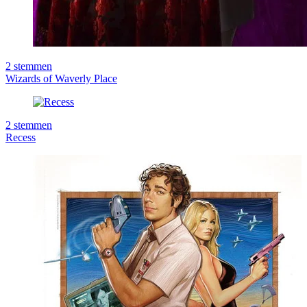
2
stemmen
Wizards of Waverly Place
2
stemmen
Recess