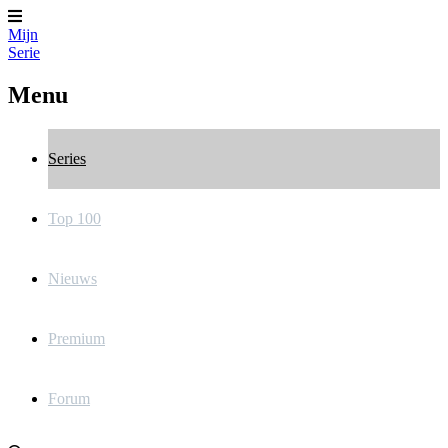
Mijn
Serie
Menu
Series
Top 100
Nieuws
Premium
Forum