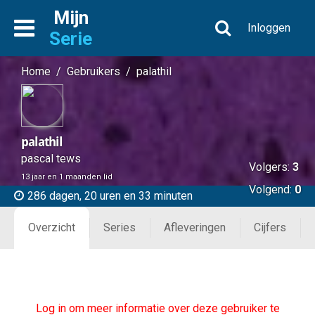
Mijn
Inloggen
Serie
Home
/
Gebruikers
/
palathil
palathil
pascal tews
Volgers:
3
13 jaar en 1 maanden lid
Volgend:
0
286 dagen, 20 uren en 33 minuten
Overzicht
Series
Afleveringen
Cijfers
Log in om meer informatie over deze gebruiker te