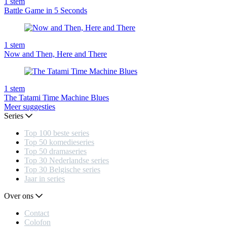
1
stem
Battle Game in 5 Seconds
1
stem
Now and Then, Here and There
1
stem
The Tatami Time Machine Blues
Meer suggesties
Series
Top 100 beste series
Top 50 komedieseries
Top 50 dramaseries
Top 30 Nederlandse series
Top 30 Belgische series
Jaar in series
Over ons
Contact
Colofon