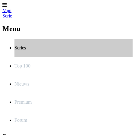
Mijn
Serie
Menu
Series
Top 100
Nieuws
Premium
Forum