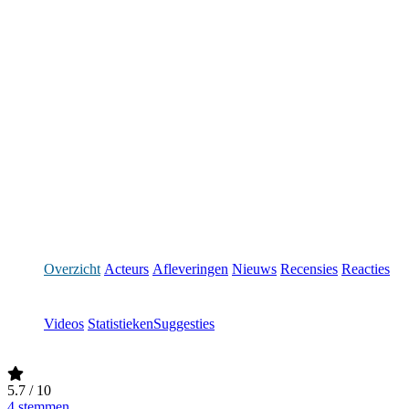
Overzicht
Acteurs
Afleveringen
Nieuws
Recensies
Reacties
Videos
Statistieken
Suggesties
5.7
/ 10
4 stemmen