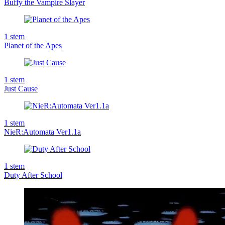
Buffy the Vampire Slayer
1
stem
Planet of the Apes
1
stem
Just Cause
1
stem
NieR:Automata Ver1.1a
1
stem
Duty After School