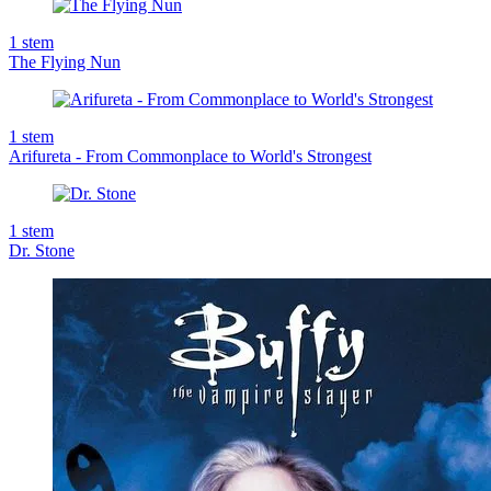
1
stem
The Flying Nun
1
stem
Arifureta - From Commonplace to World's Strongest
1
stem
Dr. Stone