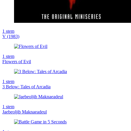
1
stem
V (1983)
1
stem
Flowers of Evil
1
stem
3 Below: Tales of Arcadia
1
stem
Jaebeoljib Maknaeadeul