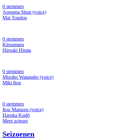
0 stemmen
Aonuma Shun (voice)
Mai Toudou
0 stemmen
Kiroumaru
Hiroaki Hirata
0 stemmen
Mizuho Watanabe (voice)
Miki Itou
0 stemmen
Itou Mamoru (voice)
Haruka Kudō
Meer acteurs
Seizoenen