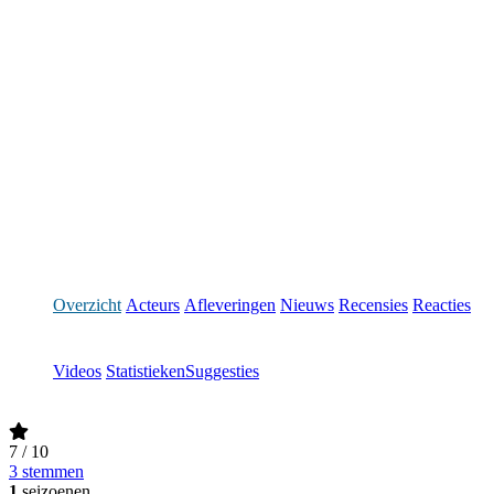
Overzicht
Acteurs
Afleveringen
Nieuws
Recensies
Reacties
Videos
Statistieken
Suggesties
7
/ 10
3 stemmen
1
seizoenen