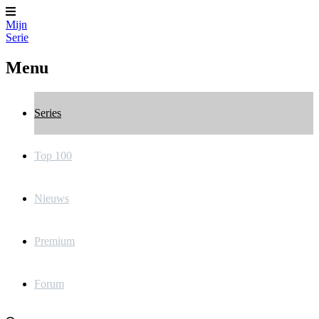
Mijn
Serie
Menu
Series
Top 100
Nieuws
Premium
Forum