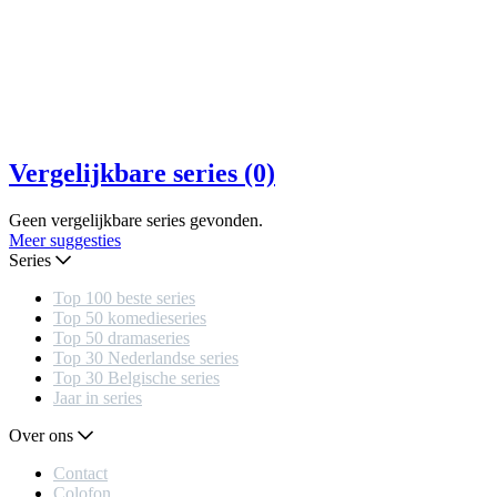
Vergelijkbare series (0)
Geen vergelijkbare series gevonden.
Meer suggesties
Series
Top 100 beste series
Top 50 komedieseries
Top 50 dramaseries
Top 30 Nederlandse series
Top 30 Belgische series
Jaar in series
Over ons
Contact
Colofon