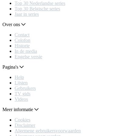
Top 30 Nederlandse series
Top 30 Belgische series
Jaar in series
Over ons
Contact
Colofon
Historie
In de media
Engelse versie
Pagina's
Help
Lijsten
Gebruikers
TV gids
Videos
Meer informatie
Cookies
Disclaimer
Algemene gebruikersvoorwaarden