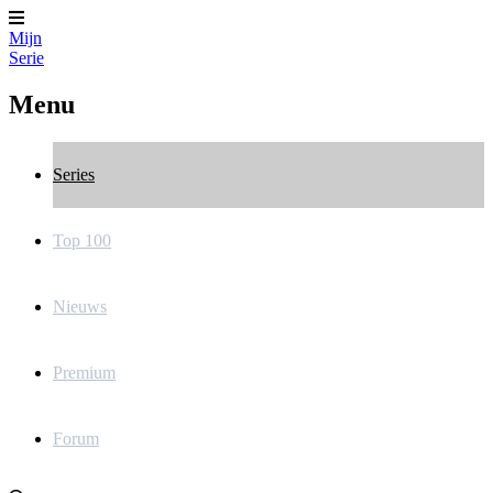
Mijn
Serie
Menu
Series
Top 100
Nieuws
Premium
Forum