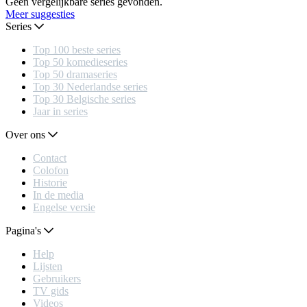
Geen vergelijkbare series gevonden.
Meer suggesties
Series
Top 100 beste series
Top 50 komedieseries
Top 50 dramaseries
Top 30 Nederlandse series
Top 30 Belgische series
Jaar in series
Over ons
Contact
Colofon
Historie
In de media
Engelse versie
Pagina's
Help
Lijsten
Gebruikers
TV gids
Videos