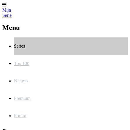
Mijn
Serie
Menu
Series
Top 100
Nieuws
Premium
Forum