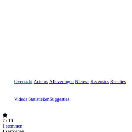
Overzicht
Acteurs
Afleveringen
Nieuws
Recensies
Reacties
Videos
Statistieken
Suggesties
7
/ 10
1 stemmen
1
seizoenen