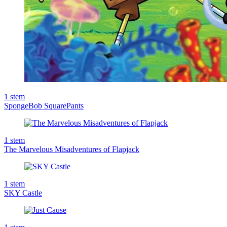
1
stem
SpongeBob SquarePants
1
stem
The Marvelous Misadventures of Flapjack
1
stem
SKY Castle