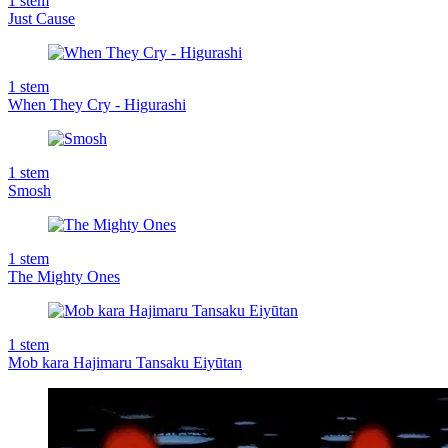
1
stem
Just Cause
1
stem
When They Cry - Higurashi
1
stem
Smosh
1
stem
The Mighty Ones
1
stem
Mob kara Hajimaru Tansaku Eiyūtan