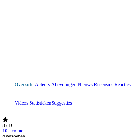
Overzicht
Acteurs
Afleveringen
Nieuws
Recensies
Reacties
Videos
Statistieken
Suggesties
8
/ 10
10 stemmen
4
seizoenen