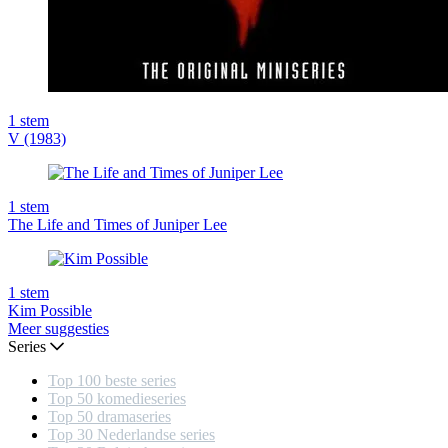
1
stem
V (1983)
1
stem
The Life and Times of Juniper Lee
1
stem
Kim Possible
Meer suggesties
Series
Top 100 beste series
Top 50 komedieseries
Top 50 dramaseries
Top 30 Nederlandse series