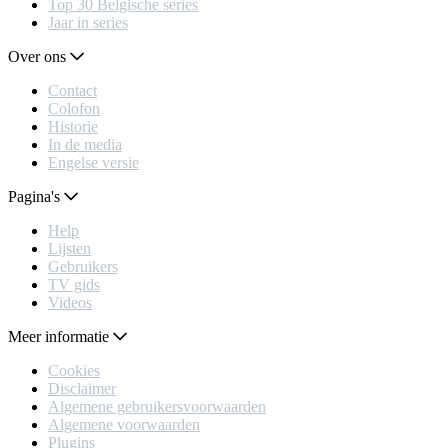
Top 30 Belgische series
Jaar in series
Over ons
Contact
Colofon
Historie
In de media
Engelse versie
Pagina's
Help
Lijsten
Gebruikers
TV gids
Videos
Meer informatie
Cookies
Disclaimer
Algemene gebruikersvoorwaarden
Algemene voorwaarden
Plugins