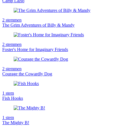
Camp Lazlo
2
stemmen
The Grim Adventures of Billy & Mandy
2
stemmen
Foster's Home for Imaginary Friends
2
stemmen
Courage the Cowardly Dog
1
stem
Fish Hooks
1
stem
The Mighty B!