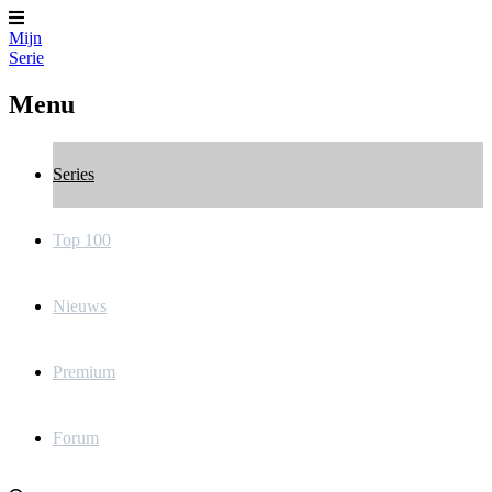
Mijn
Serie
Menu
Series
Top 100
Nieuws
Premium
Forum