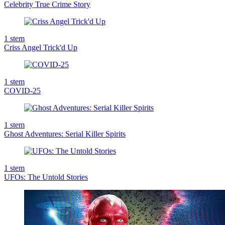
Celebrity True Crime Story
1
stem
Criss Angel Trick'd Up
1
stem
COVID-25
1
stem
Ghost Adventures: Serial Killer Spirits
1
stem
UFOs: The Untold Stories