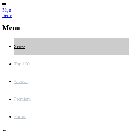
Mijn
Serie
Menu
Series
Top 100
Nieuws
Premium
Forum