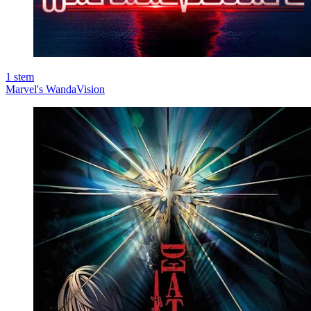
1
stem
Marvel's WandaVision