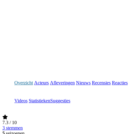
Overzicht
Acteurs
Afleveringen
Nieuws
Recensies
Reacties
Videos
Statistieken
Suggesties
7.3
/ 10
3 stemmen
5
seizoenen