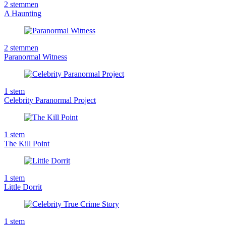
2
stemmen
A Haunting
2
stemmen
Paranormal Witness
1
stem
Celebrity Paranormal Project
1
stem
The Kill Point
1
stem
Little Dorrit
1
stem