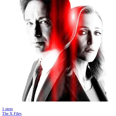
1
stem
The X Files