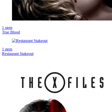
1
stem
True Blood
1
stem
Restaurant Stakeout