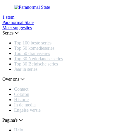
1
stem
Paranormal State
Meer suggesties
Series
Top 100 beste series
Top 50 komedieseries
Top 50 dramaseries
Top 30 Nederlandse series
Top 30 Belgische series
Jaar in series
Over ons
Contact
Colofon
Historie
In de media
Engelse versie
Pagina's
Help