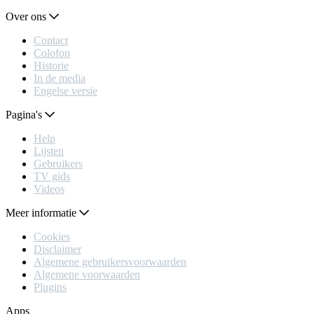
Over ons
Contact
Colofon
Historie
In de media
Engelse versie
Pagina's
Help
Lijsten
Gebruikers
TV gids
Videos
Meer informatie
Cookies
Disclaimer
Algemene gebruikersvoorwaarden
Algemene voorwaarden
Plugins
Apps