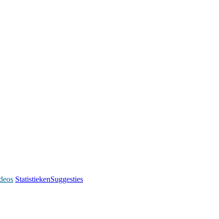
deos
Statistieken
Suggesties