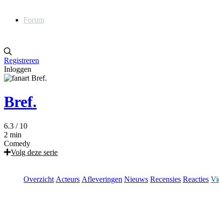
Forum
Registreren
Inloggen
Bref.
6.3
/ 10
2 min
Comedy
Volg deze serie
Overzicht
Acteurs
Afleveringen
Nieuws
Recensies
Reacties
Vi