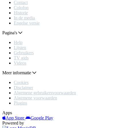
Contact
Colofon
Historie
In de media
Engelse versie
Pagina's
Help
Lijsten
Gebruikers
TV gids
Videos
Meer informatie
Cookies
Disclaimer
Algemene gebruikersvoorwaarden
Algemene voorwaarden
Plugins
Apps
App Store
Google Play
Powered by