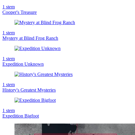
1
stem
Cooper's Treasure
1
stem
Mystery at Blind Frog Ranch
1
stem
Expedition Unknown
1
stem
History's Greatest Mysteries
1
stem
Expedition Bigfoot