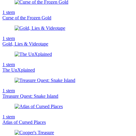
1
stem
Curse of the Frozen Gold
1
stem
Gold, Lies & Videotape
1
stem
The UnXplained
1
stem
Treasure Quest: Snake Island
1
stem
Atlas of Cursed Places