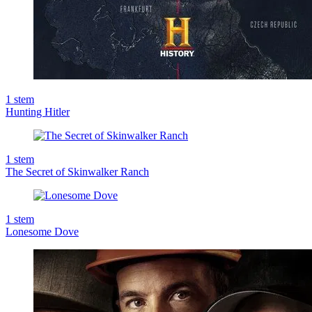
1
stem
Hunting Hitler
1
stem
The Secret of Skinwalker Ranch
1
stem
Lonesome Dove