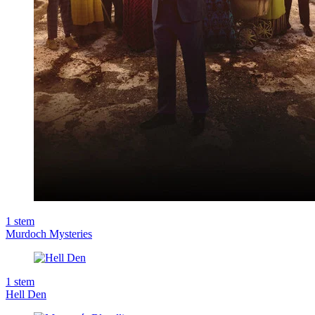
1
stem
Murdoch Mysteries
1
stem
Hell Den