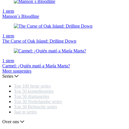
1
stem
Manson´s Bloodline
1
stem
The Curse of Oak Island: Drilling Down
1
stem
Carmel: ¿Quién mató a María Marta?
Meer suggesties
Series
Top 100 beste series
Top 50 komedieseries
Top 50 dramaseries
Top 30 Nederlandse series
Top 30 Belgische series
Jaar in series
Over ons