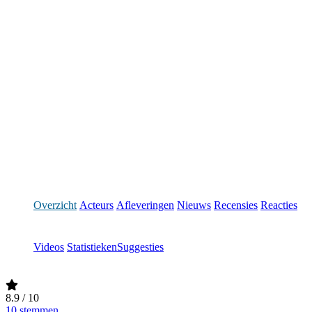
Overzicht
Acteurs
Afleveringen
Nieuws
Recensies
Reacties
Videos
Statistieken
Suggesties
8.9
/ 10
10 stemmen