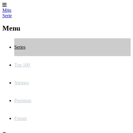
Mijn
Serie
Menu
Series
Top 100
Nieuws
Premium
Forum