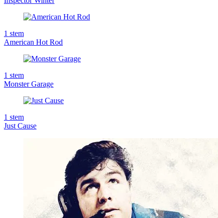
Inspector Winter
1
stem
American Hot Rod
1
stem
Monster Garage
1
stem
Just Cause