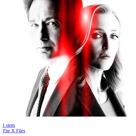
1
stem
The X Files