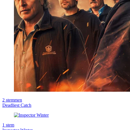
2
stemmen
Deadliest Catch
1
stem