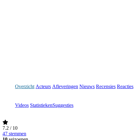
Overzicht
Acteurs
Afleveringen
Nieuws
Recensies
Reacties
Videos
Statistieken
Suggesties
7.2
/ 10
47 stemmen
10
seizoenen