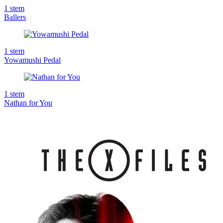
1
stem
Ballers
1
stem
Yowamushi Pedal
1
stem
Nathan for You