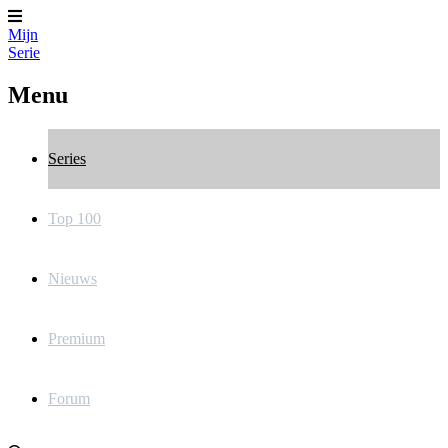
Mijn
Serie
Menu
Series
Top 100
Nieuws
Premium
Forum