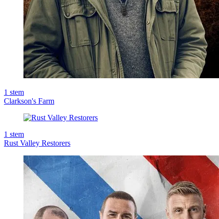
1
stem
Clarkson's Farm
1
stem
Rust Valley Restorers