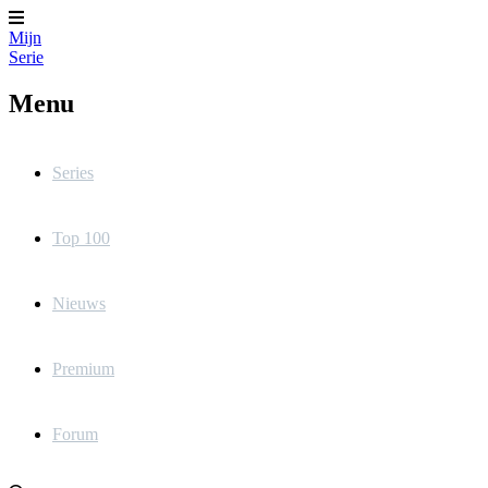
Mijn
Serie
Menu
Series
Top 100
Nieuws
Premium
Forum