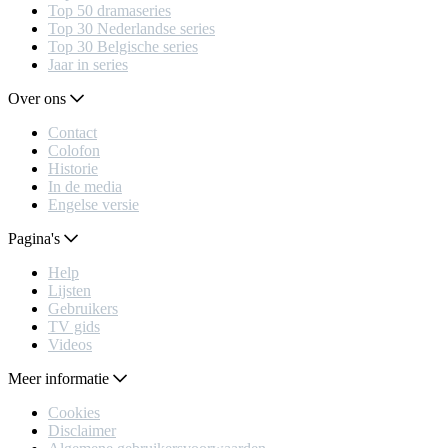
Top 50 dramaseries
Top 30 Nederlandse series
Top 30 Belgische series
Jaar in series
Over ons
Contact
Colofon
Historie
In de media
Engelse versie
Pagina's
Help
Lijsten
Gebruikers
TV gids
Videos
Meer informatie
Cookies
Disclaimer