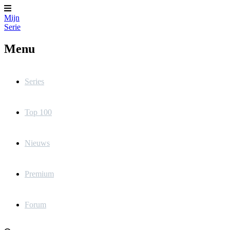
Mijn
Serie
Menu
Series
Top 100
Nieuws
Premium
Forum