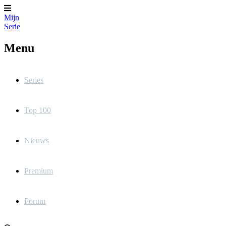
Mijn
Serie
Menu
Series
Top 100
Nieuws
Premium
Forum