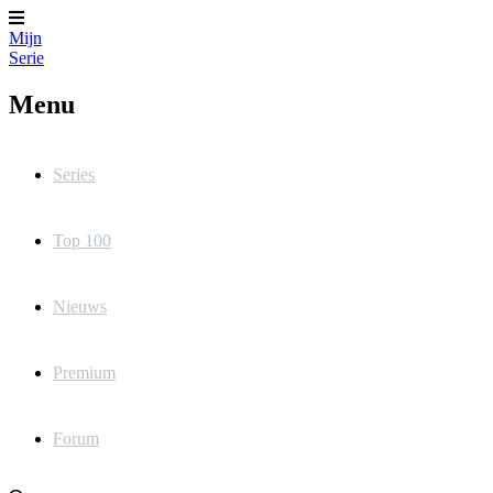
Mijn
Serie
Menu
Series
Top 100
Nieuws
Premium
Forum