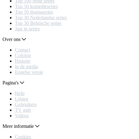
Top 100 beste series
Top 50 komedieseries
Top 50 dramaseries
Top 30 Nederlandse series
Top 30 Belgische series
Jaar in series
Over ons
Contact
Colofon
Historie
In de media
Engelse versie
Pagina's
Help
Lijsten
Gebruikers
TV gids
Videos
Meer informatie
Cookies