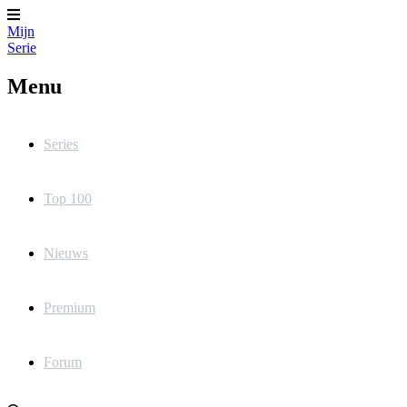
Mijn
Serie
Menu
Series
Top 100
Nieuws
Premium
Forum