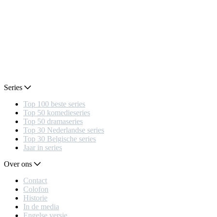
Series
Top 100 beste series
Top 50 komedieseries
Top 50 dramaseries
Top 30 Nederlandse series
Top 30 Belgische series
Jaar in series
Over ons
Contact
Colofon
Historie
In de media
Engelse versie