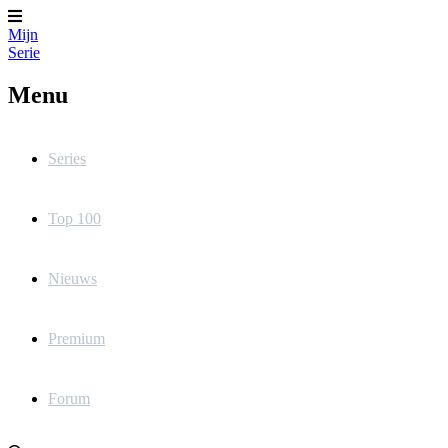
Mijn
Serie
Menu
Series
Top 100
Nieuws
Premium
Forum