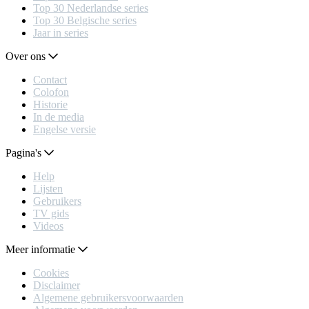
Top 30 Nederlandse series
Top 30 Belgische series
Jaar in series
Over ons
Contact
Colofon
Historie
In de media
Engelse versie
Pagina's
Help
Lijsten
Gebruikers
TV gids
Videos
Meer informatie
Cookies
Disclaimer
Algemene gebruikersvoorwaarden