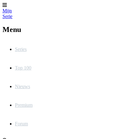
Mijn
Serie
Menu
Series
Top 100
Nieuws
Premium
Forum