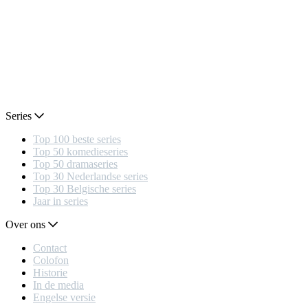
Series
Top 100 beste series
Top 50 komedieseries
Top 50 dramaseries
Top 30 Nederlandse series
Top 30 Belgische series
Jaar in series
Over ons
Contact
Colofon
Historie
In de media
Engelse versie