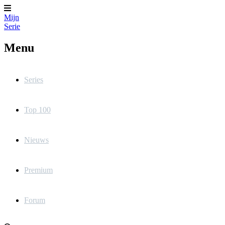
Mijn
Serie
Menu
Series
Top 100
Nieuws
Premium
Forum