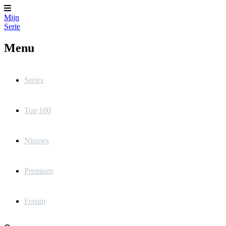
Mijn
Serie
Menu
Series
Top 100
Nieuws
Premium
Forum