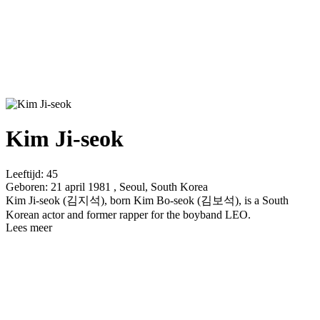
Kim Ji-seok
Leeftijd:
45
Geboren:
21 april 1981 , Seoul, South Korea
Kim Ji-seok (김지석), born Kim Bo-seok (김보석), is a South
Korean actor and former rapper for the boyband LEO.
Lees meer