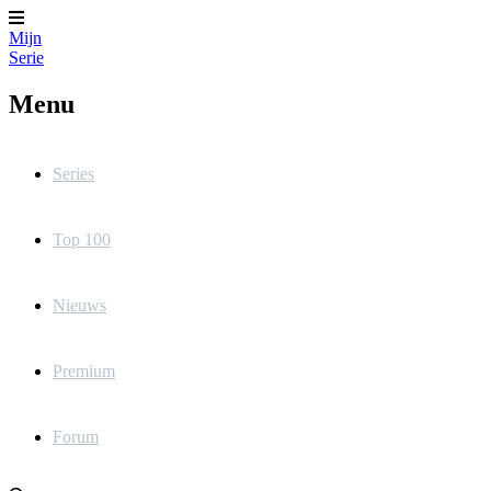
Mijn
Serie
Menu
Series
Top 100
Nieuws
Premium
Forum