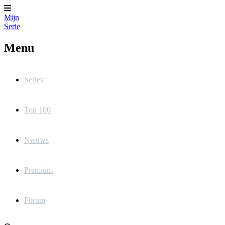
Mijn
Serie
Menu
Series
Top 100
Nieuws
Premium
Forum