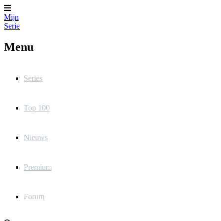
Mijn
Serie
Menu
Series
Top 100
Nieuws
Premium
Forum