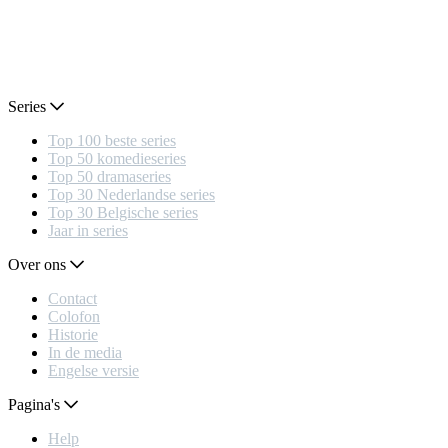
Series
Top 100 beste series
Top 50 komedieseries
Top 50 dramaseries
Top 30 Nederlandse series
Top 30 Belgische series
Jaar in series
Over ons
Contact
Colofon
Historie
In de media
Engelse versie
Pagina's
Help