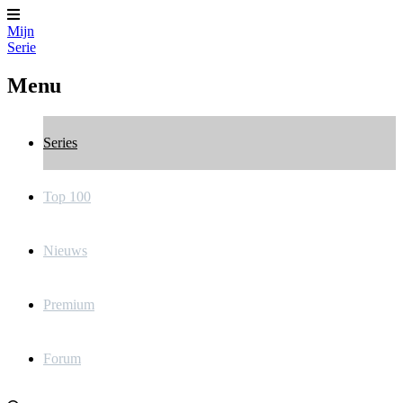
Mijn
Serie
Menu
Series
Top 100
Nieuws
Premium
Forum