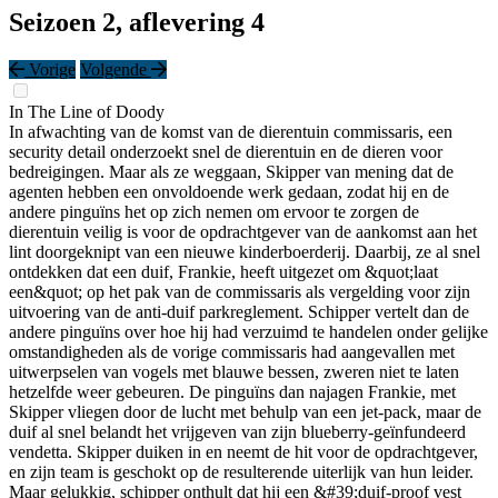
Seizoen 2, aflevering 4
Vorige
Volgende
In The Line of Doody
In afwachting van de komst van de dierentuin commissaris, een
security detail onderzoekt snel de dierentuin en de dieren voor
bedreigingen. Maar als ze weggaan, Skipper van mening dat de
agenten hebben een onvoldoende werk gedaan, zodat hij en de
andere pinguïns het op zich nemen om ervoor te zorgen de
dierentuin veilig is voor de opdrachtgever van de aankomst aan het
lint doorgeknipt van een nieuwe kinderboerderij. Daarbij, ze al snel
ontdekken dat een duif, Frankie, heeft uitgezet om &quot;laat
een&quot; op het pak van de commissaris als vergelding voor zijn
uitvoering van de anti-duif parkreglement. Schipper vertelt dan de
andere pinguïns over hoe hij had verzuimd te handelen onder gelijke
omstandigheden als de vorige commissaris had aangevallen met
uitwerpselen van vogels met blauwe bessen, zweren niet te laten
hetzelfde weer gebeuren. De pinguïns dan najagen Frankie, met
Skipper vliegen door de lucht met behulp van een jet-pack, maar de
duif al snel belandt het vrijgeven van zijn blueberry-geïnfundeerd
vendetta. Skipper duiken in en neemt de hit voor de opdrachtgever,
en zijn team is geschokt op de resulterende uiterlijk van hun leider.
Maar gelukkig, schipper onthult dat hij een &#39;duif-proof vest