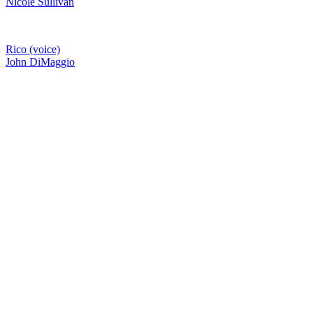
Nicole Sullivan
Rico (voice)
John DiMaggio