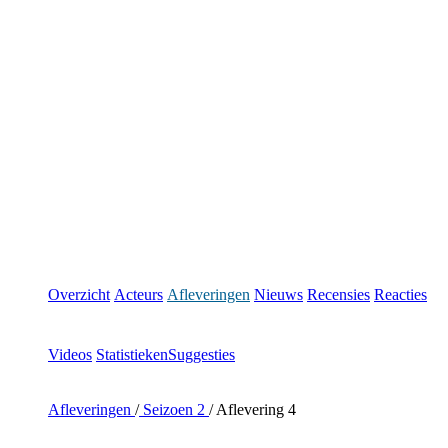
Overzicht
Acteurs
Afleveringen
Nieuws
Recensies
Reacties
Videos
Statistieken
Suggesties
Afleveringen
/
Seizoen 2
/
Aflevering 4