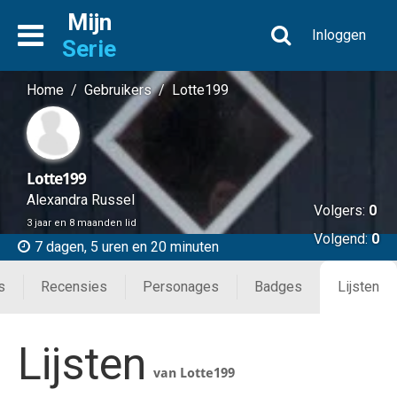
Mijn
Inloggen
Serie
Home
/
Gebruikers
/
Lotte199
Lotte199
Alexandra Russel
Volgers:
0
3 jaar en 8 maanden lid
Volgend:
0
7 dagen, 5 uren en 20 minuten
s
Recensies
Personages
Badges
Lijsten
Lijsten
van Lotte199