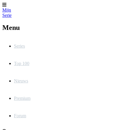
Mijn
Serie
Menu
Series
Top 100
Nieuws
Premium
Forum