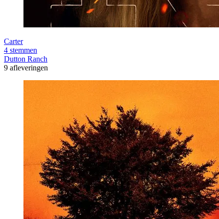
Carter
4 stemmen
Dutton Ranch
9 afleveringen