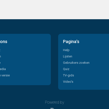
 ons
Pagina's
t
Help
n
Lijsten
e
Gebruikers zoeken
edia
Quiz
 versie
TV-gids
Video's
Powered by