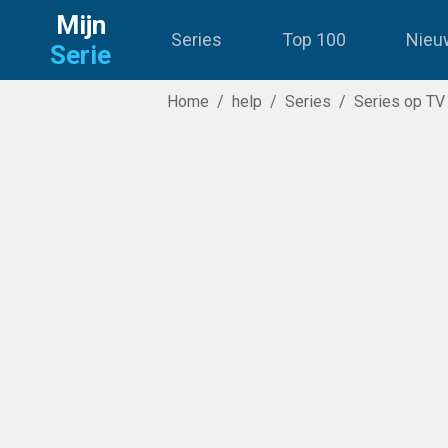
Mijn
Series
Top 100
Nieu
Serie
Home
/
help
/
Series
/
Series op TV