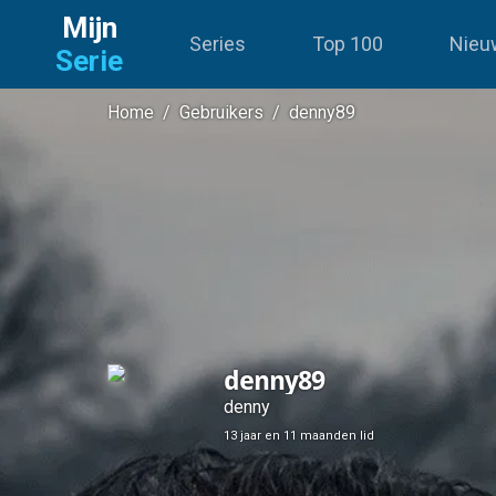
Mijn
Series
Top 100
Nieu
Serie
Home
/
Gebruikers
/
denny89
denny89
denny
13 jaar en 11 maanden lid