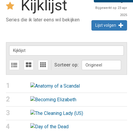
Kijklijst
1
volger
Bijgewerkt op 23 apr
2025
Series die ik later eens wil bekijken
Lijst volgen
Sorteer op:
1
2
3
4