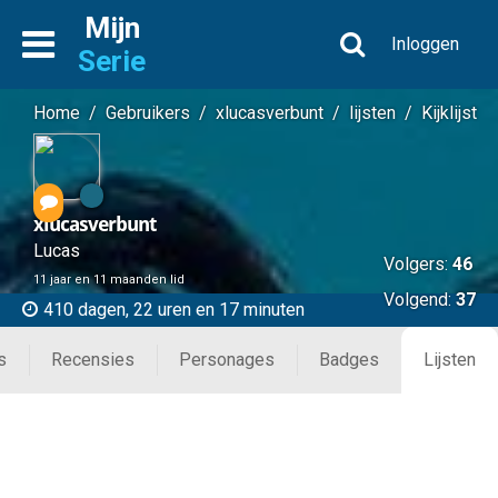
Mijn
Inloggen
Serie
Home
/
Gebruikers
/
xlucasverbunt
/
lijsten
/
Kijklijst
xlucasverbunt
Lucas
Volgers:
46
11 jaar en 11 maanden lid
Volgend:
37
410 dagen, 22 uren en 17 minuten
s
Recensies
Personages
Badges
Lijsten