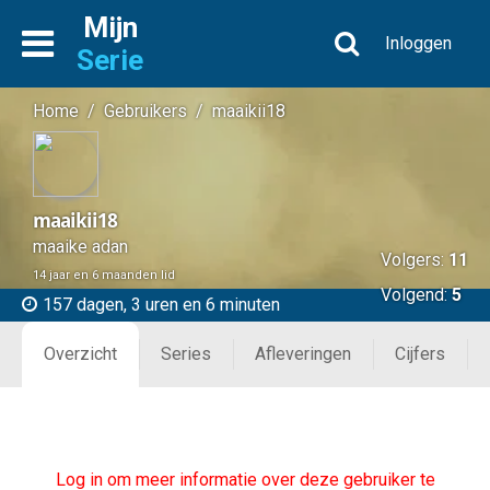
Mijn
Inloggen
Serie
Home
/
Gebruikers
/
maaikii18
maaikii18
maaike adan
Volgers:
11
14 jaar en 6 maanden lid
Volgend:
5
157 dagen, 3 uren en 6 minuten
Overzicht
Series
Afleveringen
Cijfers
Log in om meer informatie over deze gebruiker te