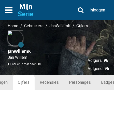
Mijn
Inloggen
Serie
Home
/
Gebruikers
/
JanWillemK
/
Cijfers
JanWillemK
Jan Willem
Volgers:
96
14 jaar en 7 maanden lid
Volgend:
96
ingen
Cijfers
Recensies
Personages
Badge