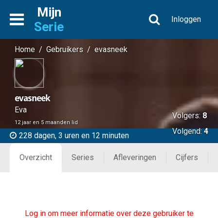
Mijn
Inloggen
Serie
Home
/
Gebruikers
/
evasneek
evasneek
Eva
Volgers:
8
12 jaar en 5 maanden lid
Volgend:
4
228 dagen, 3 uren en 12 minuten
Overzicht
Series
Afleveringen
Cijfers
Log in om meer informatie over deze gebruiker te