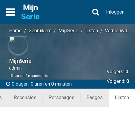
Mijn
Inloggen
Serie
Home
/
Gebruikers
/
MijnSerie
/
lijsten
/
Vernieuwde series voor se...
MijnSerie
admin
Volgers:
0
15 jaar en 2 maanden lid
Volgend:
0
0 dagen, 0 uren en 0 minuten
s
Recensies
Personages
Badges
Lijsten